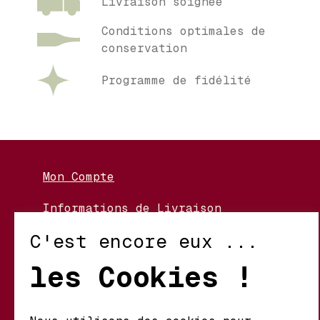
Livraison soignée
Conditions optimales de
conservation
Programme de fidélité
Mon Compte
Informations de Livraison
Nos Vignerons
C'est encore eux ...
Retour et Échanges
les Cookies !
Conditions d’Utilisation
Politique de Confidentialité