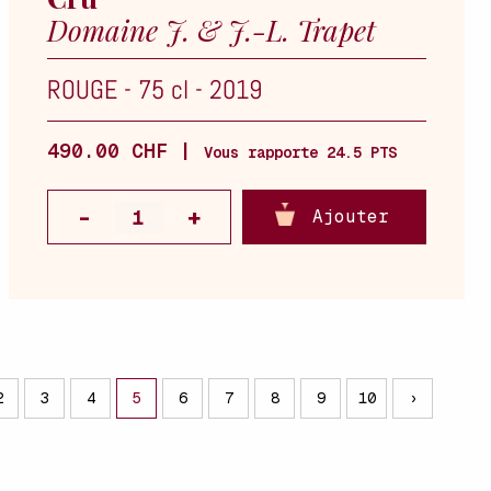
Domaine J. & J.-L. Trapet
ROUGE
-
75 cl
-
2019
490.00 CHF |
Vous rapporte 24.5 PTS
Ajouter
2
3
4
5
6
7
8
9
10
›