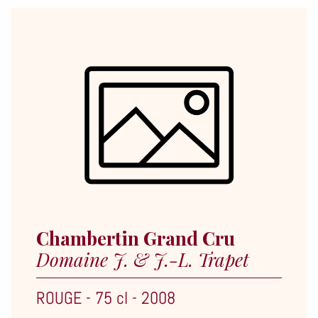
Chambertin Grand Cru
Domaine J. & J.-L. Trapet
ROUGE
-
75 cl
-
2008