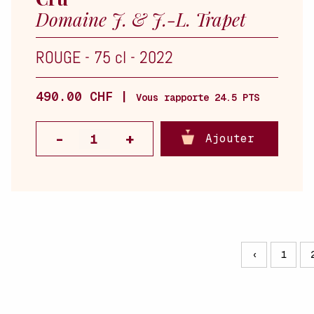
Domaine J. & J.-L. Trapet
ROUGE
-
75 cl
-
2022
490.00 CHF |
Vous rapporte 24.5 PTS
Ajouter
‹
1